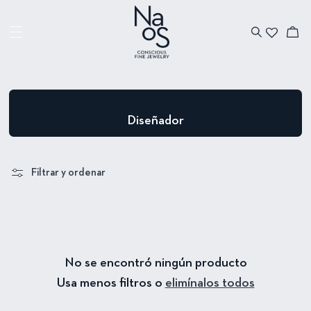
Ir directamente
al contenido
Carrito
C
Diseñador
o
l
Filtrar y ordenar
e
c
c
i
ó
No se encontró ningún producto
n
Usa menos filtros o
elimínalos todos
: