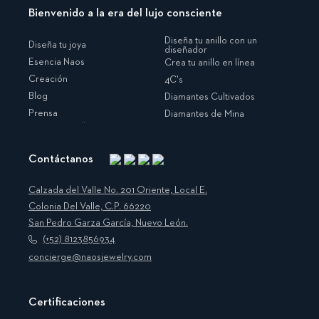
Bienvenido a la era del lujo consciente
Diseña tu anillo con un
Diseña tu joya
diseñador
Esencia Naos
Crea tu anillo en línea
Creación
4C's
Blog
Diamantes Cultivados
Prensa
Diamantes de Mina
Contáctanos
Instagram
Facebook
Translation
Pinterest
missing:
Calzada del Valle No. 201 Oriente, Local E.
es.general.social.links.linkedin
Colonia Del Valle, C.P. 66220
San Pedro Garza García, Nuevo León.
(+52) 8123856934
concierge@naosjewelry.com
Certificaciones