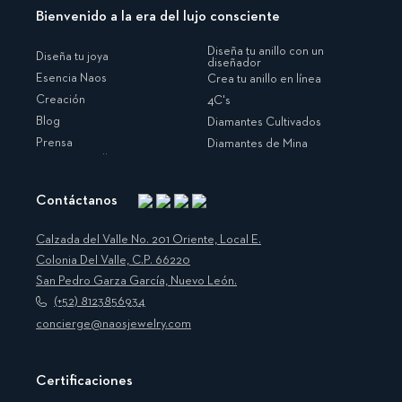
Bienvenido a la era del lujo consciente
Diseña tu anillo con un
Diseña tu joya
diseñador
Esencia Naos
Crea tu anillo en línea
Creación
4C's
Blog
Diamantes Cultivados
Prensa
Diamantes de Mina
Contáctanos
Instagram
Facebook
Translation
Pinterest
missing:
Calzada del Valle No. 201 Oriente, Local E.
es.general.social.links.linkedin
Colonia Del Valle, C.P. 66220
San Pedro Garza García, Nuevo León.
(+52) 8123856934
concierge@naosjewelry.com
Certificaciones