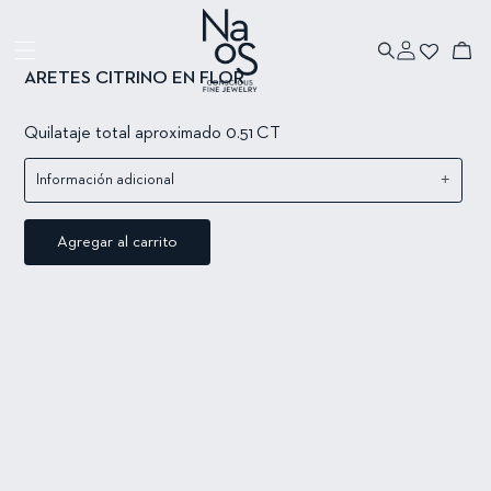
Ir directamente
Ir directamente
a la información
al contenido
Iniciar
del producto
Carrito
sesión
ARETES CITRINO EN FLOR
Quilataje total
aproximado 0.51
CT
+
Información adicional
Agregar al carrito