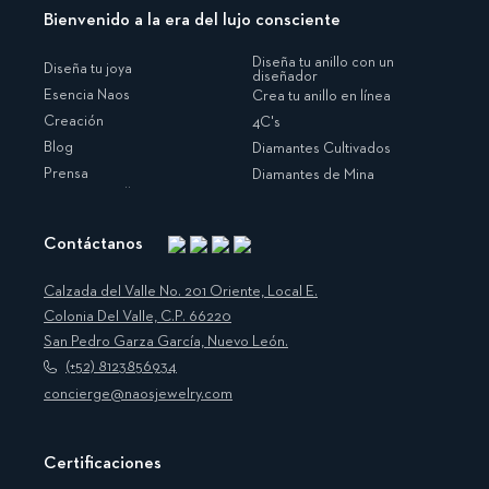
Bienvenido a la era del lujo consciente
Diseña tu anillo con un
Diseña tu joya
diseñador
Esencia Naos
Crea tu anillo en línea
Creación
4C's
Blog
Diamantes Cultivados
Prensa
Diamantes de Mina
Contáctanos
Instagram
Facebook
Translation
Pinterest
missing:
Calzada del Valle No. 201 Oriente, Local E.
es.general.social.links.linkedin
Colonia Del Valle, C.P. 66220
San Pedro Garza García, Nuevo León.
(+52) 8123856934
concierge@naosjewelry.com
Certificaciones