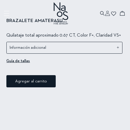
Ir directamente
Ir directamente
a la información
al contenido
Iniciar
del producto
Carrito
sesión
BRAZALETE AMATERASU
Quilataje total
aproximado
0.67 CT, Color F+, Claridad VS+
+
Información adicional
Guía de tallas
Agregar al carrito