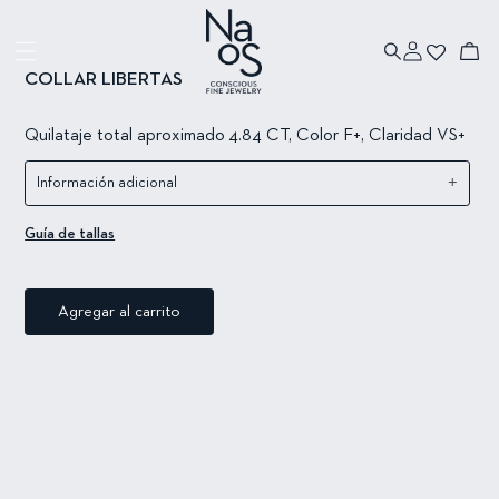
Ir directamente
Ir directamente
a la información
al contenido
Iniciar
del producto
Carrito
sesión
COLLAR LIBERTAS
Quilataje total
aproximado
4.84
CT, Color F+, Claridad VS+
+
Información adicional
Guía de tallas
Agregar al carrito