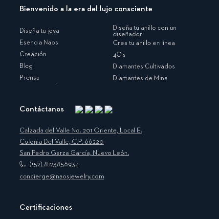
Bienvenido a la era del lujo consciente
Diseña tu anillo con un
Diseña tu joya
diseñador
Esencia Naos
Crea tu anillo en línea
Creación
4C's
Blog
Diamantes Cultivados
Prensa
Diamantes de Mina
Contáctanos
Instagram
Facebook
Translation
Pinterest
missing:
Calzada del Valle No. 201 Oriente, Local E.
es.general.social.links.linkedin
Colonia Del Valle, C.P. 66220
San Pedro Garza García, Nuevo León.
(+52) 8123856934
concierge@naosjewelry.com
Certificaciones