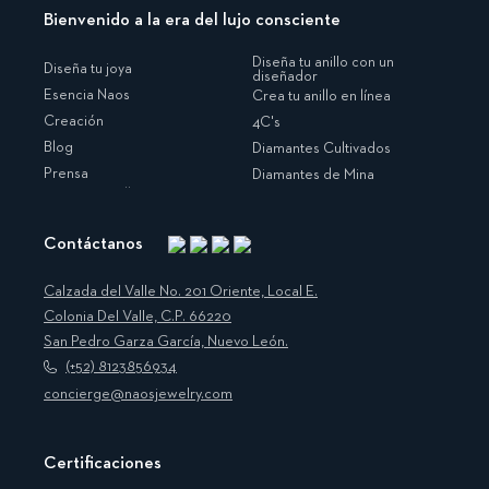
Bienvenido a la era del lujo consciente
Diseña tu anillo con un
Diseña tu joya
diseñador
Esencia Naos
Crea tu anillo en línea
Creación
4C's
Blog
Diamantes Cultivados
Prensa
Diamantes de Mina
Contáctanos
Instagram
Facebook
Translation
Pinterest
missing:
Calzada del Valle No. 201 Oriente, Local E.
es.general.social.links.linkedin
Colonia Del Valle, C.P. 66220
San Pedro Garza García, Nuevo León.
(+52) 8123856934
concierge@naosjewelry.com
Certificaciones