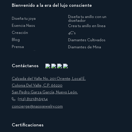
Bienvenido a la era del lujo consciente
Diseña tu anillo con un
Diseña tu joya
diseñador
Esencia Naos
Crea tu anillo en línea
Creación
4C's
Blog
Diamantes Cultivados
Prensa
Diamantes de Mina
Contáctanos
Instagram
Facebook
Translation
Pinterest
missing:
Calzada del Valle No. 201 Oriente, Local E.
es.general.social.links.linkedin
Colonia Del Valle, C.P. 66220
San Pedro Garza García, Nuevo León.
(+52) 8123856934
concierge@naosjewelry.com
Certificaciones