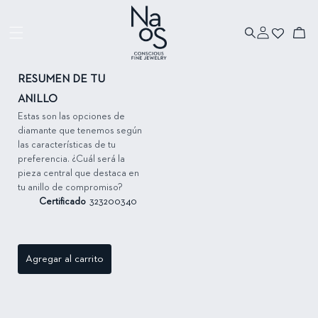
Ir directamente
al contenido
Iniciar
Ir directamente
Carrito
sesión
a la información
del producto
RESUMEN DE TU
ANILLO
Estas son las opciones de
diamante que tenemos según
las características de tu
preferencia. ¿Cuál será la
pieza central que destaca en
tu anillo de compromiso?
Certificado
323200340
Agregar al carrito