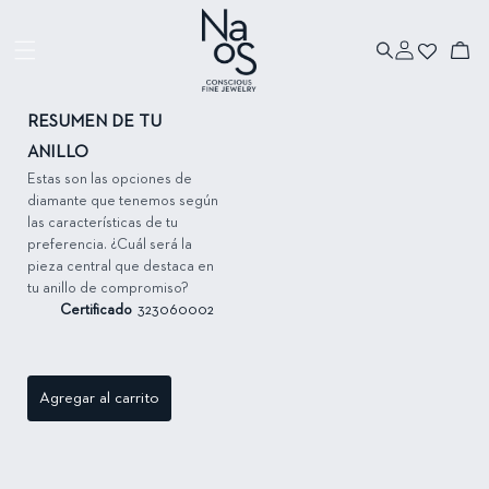
Ir directamente
al contenido
Iniciar
Ir directamente
Carrito
sesión
a la información
del producto
RESUMEN DE TU
ANILLO
Estas son las opciones de
diamante que tenemos según
las características de tu
preferencia. ¿Cuál será la
pieza central que destaca en
tu anillo de compromiso?
Certificado
323060002
Agregar al carrito