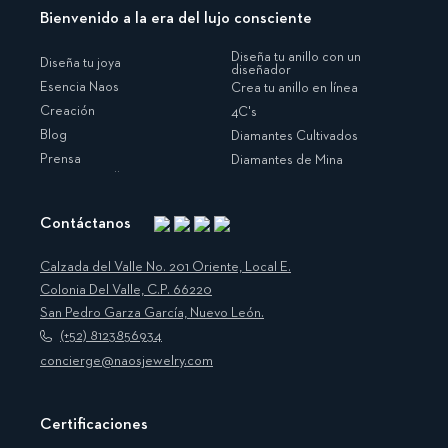
Bienvenido a la era del lujo consciente
Diseña tu anillo con un
Diseña tu joya
diseñador
Esencia Naos
Crea tu anillo en línea
Creación
4C's
Blog
Diamantes Cultivados
Prensa
Diamantes de Mina
Contáctanos
Instagram
Facebook
Translation
Pinterest
missing:
Calzada del Valle No. 201 Oriente, Local E.
es.general.social.links.linkedin
Colonia Del Valle, C.P. 66220
San Pedro Garza García, Nuevo León.
(+52) 8123856934
concierge@naosjewelry.com
Certificaciones