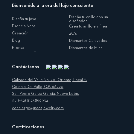
Bienvenido a la era del lujo consciente
Diseña tu anillo con un
Diseña tu joya
diseñador
Esencia Naos
Crea tu anillo en línea
Creación
4C's
Blog
Diamantes Cultivados
Prensa
Diamantes de Mina
Contáctanos
Instagram
Facebook
Translation
Pinterest
missing:
Calzada del Valle No. 201 Oriente, Local E.
es.general.social.links.linkedin
Colonia Del Valle, C.P. 66220
San Pedro Garza García, Nuevo León.
(+52) 8123856934
concierge@naosjewelry.com
Certificaciones