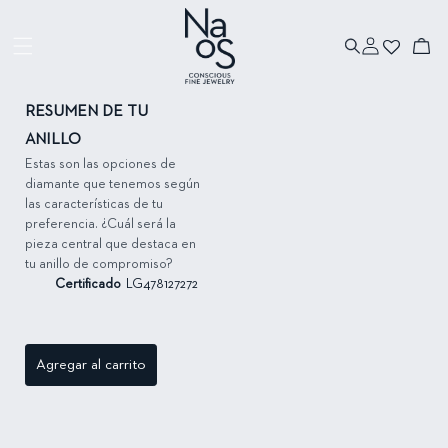
Ir directamente
al contenido
Iniciar
Ir directamente
Carrito
sesión
a la información
del producto
RESUMEN DE TU
ANILLO
Estas son las opciones de
diamante que tenemos según
las características de tu
preferencia. ¿Cuál será la
pieza central que destaca en
tu anillo de compromiso?
Certificado
LG478127272
Agregar al carrito