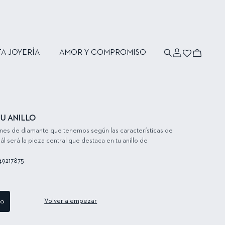
Iniciar
Carrito
TA JOYERÍA
AMOR Y COMPROMISO
sesión
U ANILLO
ones de diamante que tenemos según las características de
ál será la pieza central que destaca en tu anillo de
49217875
to
Volver a empezar