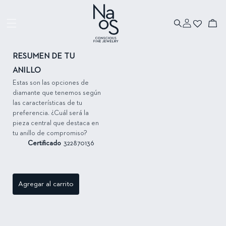
Ir directamente
al contenido
Iniciar
Ir directamente
Carrito
sesión
a la información
del producto
RESUMEN DE TU
ANILLO
Estas son las opciones de
diamante que tenemos según
las características de tu
preferencia. ¿Cuál será la
pieza central que destaca en
tu anillo de compromiso?
Certificado
322870136
Agregar al carrito