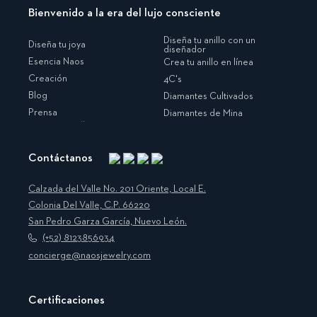
Bienvenido a la era del lujo consciente
Diseña tu anillo con un
Diseña tu joya
diseñador
Esencia Naos
Crea tu anillo en línea
Creación
4C's
Blog
Diamantes Cultivados
Prensa
Diamantes de Mina
Contáctanos
Instagram
Facebook
Translation
Pinterest
missing:
Calzada del Valle No. 201 Oriente, Local E.
es.general.social.links.linkedin
Colonia Del Valle, C.P. 66220
San Pedro Garza García, Nuevo León.
(+52) 8123856934
concierge@naosjewelry.com
Certificaciones