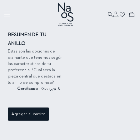
Ir directamente
al contenido
Iniciar
Ir directamente
Carrito
sesión
a la información
del producto
RESUMEN DE TU
ANILLO
Estas son las opciones de
diamante que tenemos según
las características de tu
preferencia. ¿Cuál será la
pieza central que destaca en
tu anillo de compromiso?
Certificado
LG22157918
Agregar al carrito