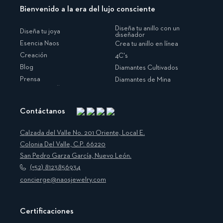
Bienvenido a la era del lujo consciente
Diseña tu anillo con un
Diseña tu joya
diseñador
Esencia Naos
Crea tu anillo en línea
Creación
4C's
Blog
Diamantes Cultivados
Prensa
Diamantes de Mina
Contáctanos
Instagram
Facebook
Translation
Pinterest
missing:
Calzada del Valle No. 201 Oriente, Local E.
es.general.social.links.linkedin
Colonia Del Valle, C.P. 66220
San Pedro Garza García, Nuevo León.
(+52) 8123856934
concierge@naosjewelry.com
Certificaciones