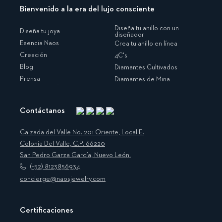
Bienvenido a la era del lujo consciente
Diseña tu anillo con un
Diseña tu joya
diseñador
Esencia Naos
Crea tu anillo en línea
Creación
4C's
Blog
Diamantes Cultivados
Prensa
Diamantes de Mina
Contáctanos
Instagram
Facebook
Translation
Pinterest
missing:
Calzada del Valle No. 201 Oriente, Local E.
es.general.social.links.linkedin
Colonia Del Valle, C.P. 66220
San Pedro Garza García, Nuevo León.
(+52) 8123856934
concierge@naosjewelry.com
Certificaciones