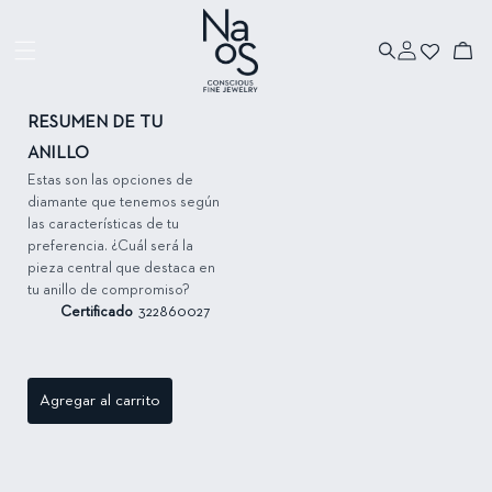
Ir directamente
al contenido
Iniciar
Ir directamente
Carrito
sesión
a la información
del producto
RESUMEN DE TU
ANILLO
Estas son las opciones de
diamante que tenemos según
las características de tu
preferencia. ¿Cuál será la
pieza central que destaca en
tu anillo de compromiso?
Certificado
322860027
Agregar al carrito