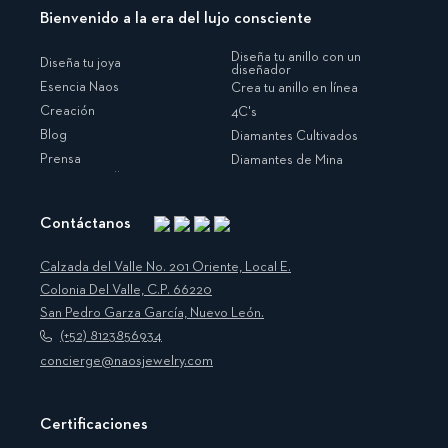
Bienvenido a la era del lujo consciente
Diseña tu anillo con un
Diseña tu joya
diseñador
Esencia Naos
Crea tu anillo en línea
Creación
4C's
Blog
Diamantes Cultivados
Prensa
Diamantes de Mina
Contáctanos
Instagram
Facebook
Translation
Pinterest
missing:
Calzada del Valle No. 201 Oriente, Local E.
es.general.social.links.linkedin
Colonia Del Valle, C.P. 66220
San Pedro Garza García, Nuevo León.
(+52) 8123856934
concierge@naosjewelry.com
Certificaciones