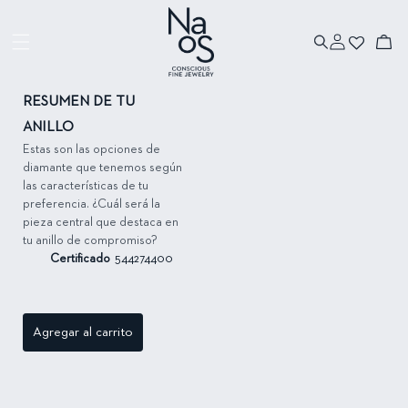
Ir directamente
al contenido
Iniciar
Ir directamente
Carrito
sesión
a la información
del producto
RESUMEN DE TU
ANILLO
Estas son las opciones de
diamante que tenemos según
las características de tu
preferencia. ¿Cuál será la
pieza central que destaca en
tu anillo de compromiso?
Certificado
544274400
Agregar al carrito