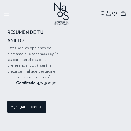
Ir directamente
al contenido
Iniciar
Ir directamente
Carrito
sesión
a la información
del producto
RESUMEN DE TU
ANILLO
Estas son las opciones de
diamante que tenemos según
las características de tu
preferencia. ¿Cuál será la
pieza central que destaca en
tu anillo de compromiso?
Certificado
478130090
Agregar al carrito