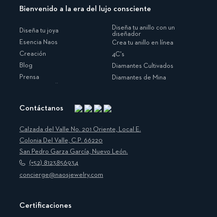
Bienvenido a la era del lujo consciente
Diseña tu anillo con un
Diseña tu joya
diseñador
Esencia Naos
Crea tu anillo en línea
Creación
4C's
Blog
Diamantes Cultivados
Prensa
Diamantes de Mina
Contáctanos
Instagram
Facebook
Translation
Pinterest
missing:
Calzada del Valle No. 201 Oriente, Local E.
es.general.social.links.linkedin
Colonia Del Valle, C.P. 66220
San Pedro Garza García, Nuevo León.
(+52) 8123856934
concierge@naosjewelry.com
Certificaciones