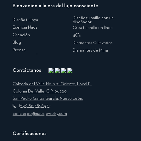
Bienvenido a la era del lujo consciente
Diseña tu anillo con un
Diseña tu joya
diseñador
Esencia Naos
Crea tu anillo en línea
Creación
4C's
Blog
Diamantes Cultivados
Prensa
Diamantes de Mina
Contáctanos
Instagram
Facebook
Translation
Pinterest
missing:
Calzada del Valle No. 201 Oriente, Local E.
es.general.social.links.linkedin
Colonia Del Valle, C.P. 66220
San Pedro Garza García, Nuevo León.
(+52) 8123856934
concierge@naosjewelry.com
Certificaciones