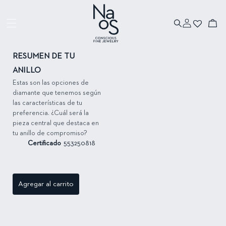
Ir directamente
al contenido
Iniciar
Ir directamente
Carrito
sesión
a la información
del producto
RESUMEN DE TU
ANILLO
Estas son las opciones de
diamante que tenemos según
las características de tu
preferencia. ¿Cuál será la
pieza central que destaca en
tu anillo de compromiso?
Certificado
553250818
Agregar al carrito