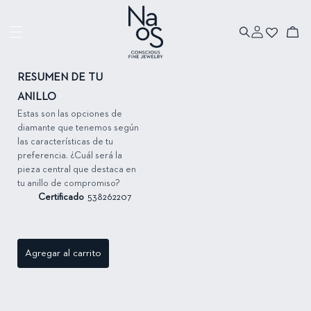
Ir directamente
al contenido
Iniciar
Ir directamente
Carrito
sesión
a la información
del producto
RESUMEN DE TU
ANILLO
Estas son las opciones de
diamante que tenemos según
las características de tu
preferencia. ¿Cuál será la
pieza central que destaca en
tu anillo de compromiso?
Certificado
538262207
Agregar al carrito