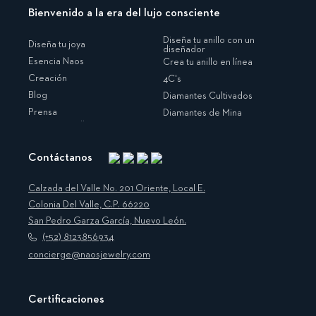
Bienvenido a la era del lujo consciente
Diseña tu anillo con un
Diseña tu joya
diseñador
Esencia Naos
Crea tu anillo en línea
Creación
4C's
Blog
Diamantes Cultivados
Prensa
Diamantes de Mina
Contáctanos
Instagram
Facebook
Translation
Pinterest
missing:
Calzada del Valle No. 201 Oriente, Local E.
es.general.social.links.linkedin
Colonia Del Valle, C.P. 66220
San Pedro Garza García, Nuevo León.
(+52) 8123856934
concierge@naosjewelry.com
Certificaciones