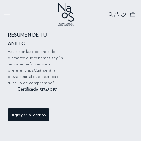
Ir directamente
al contenido
Iniciar
Ir directamente
Carrito
sesión
a la información
del producto
RESUMEN DE TU
ANILLO
Estas son las opciones de
diamante que tenemos según
las características de tu
preferencia. ¿Cuál será la
pieza central que destaca en
tu anillo de compromiso?
Certificado
313430131
Agregar al carrito