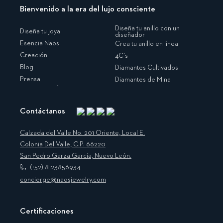
Bienvenido a la era del lujo consciente
Diseña tu anillo con un
Diseña tu joya
diseñador
Esencia Naos
Crea tu anillo en línea
Creación
4C's
Blog
Diamantes Cultivados
Prensa
Diamantes de Mina
Contáctanos
Instagram
Facebook
Translation
Pinterest
missing:
Calzada del Valle No. 201 Oriente, Local E.
es.general.social.links.linkedin
Colonia Del Valle, C.P. 66220
San Pedro Garza García, Nuevo León.
(+52) 8123856934
concierge@naosjewelry.com
Certificaciones