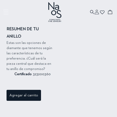
Ir directamente
al contenido
Iniciar
Ir directamente
Carrito
sesión
a la información
del producto
RESUMEN DE TU
ANILLO
Estas son las opciones de
diamante que tenemos según
las características de tu
preferencia. ¿Cuál será la
pieza central que destaca en
tu anillo de compromiso?
Certificado
323200360
Agregar al carrito