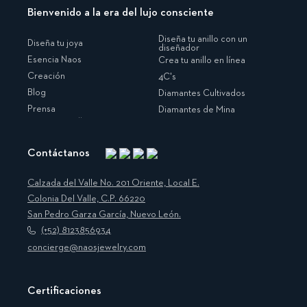
Bienvenido a la era del lujo consciente
Diseña tu anillo con un
Diseña tu joya
diseñador
Esencia Naos
Crea tu anillo en línea
Creación
4C's
Blog
Diamantes Cultivados
Prensa
Diamantes de Mina
Contáctanos
Instagram
Facebook
Translation
Pinterest
missing:
Calzada del Valle No. 201 Oriente, Local E.
es.general.social.links.linkedin
Colonia Del Valle, C.P. 66220
San Pedro Garza García, Nuevo León.
(+52) 8123856934
concierge@naosjewelry.com
Certificaciones