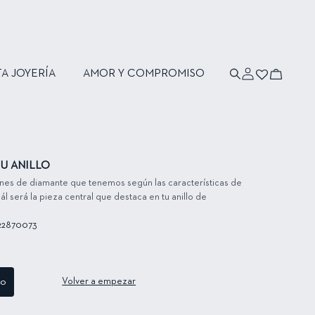
Iniciar
Carrito
TA JOYERÍA
AMOR Y COMPROMISO
sesión
U ANILLO
ones de diamante que tenemos según las características de
ál será la pieza central que destaca en tu anillo de
22870073
to
Volver a empezar