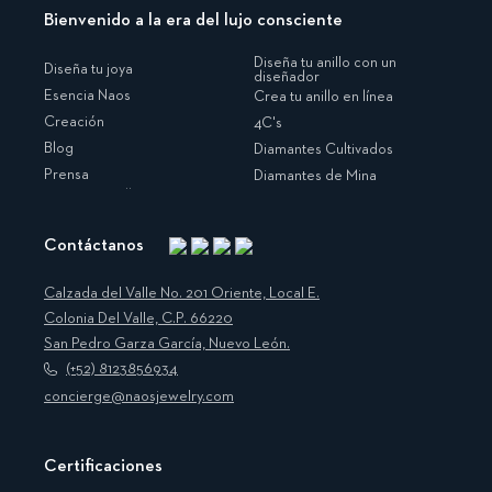
Bienvenido a la era del lujo consciente
Diseña tu anillo con un
Diseña tu joya
diseñador
Esencia Naos
Crea tu anillo en línea
Creación
4C's
Blog
Diamantes Cultivados
Prensa
Diamantes de Mina
Contáctanos
Instagram
Facebook
Translation
Pinterest
missing:
Calzada del Valle No. 201 Oriente, Local E.
es.general.social.links.linkedin
Colonia Del Valle, C.P. 66220
San Pedro Garza García, Nuevo León.
(+52) 8123856934
concierge@naosjewelry.com
Certificaciones