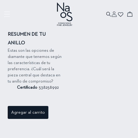
Ir directamente
al contenido
Iniciar
Ir directamente
Carrito
sesión
a la información
del producto
RESUMEN DE TU
ANILLO
Estas son las opciones de
diamante que tenemos según
las características de tu
preferencia. ¿Cuál será la
pieza central que destaca en
tu anillo de compromiso?
Certificado
538258992
Agregar al carrito