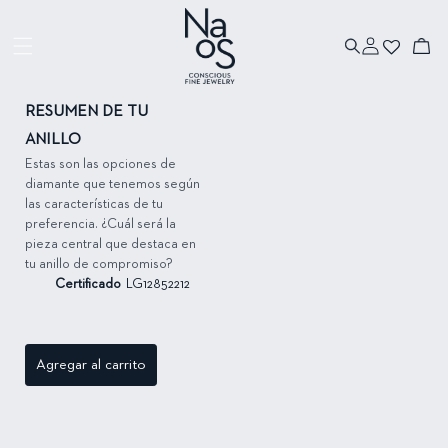
Ir directamente
al contenido
Iniciar
Ir directamente
Carrito
sesión
a la información
del producto
RESUMEN DE TU
ANILLO
Estas son las opciones de
diamante que tenemos según
las características de tu
preferencia. ¿Cuál será la
pieza central que destaca en
tu anillo de compromiso?
Certificado
LG12852212
Agregar al carrito