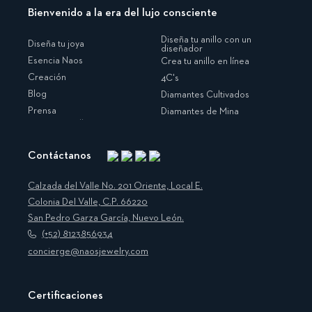
Bienvenido a la era del lujo consciente
Diseña tu anillo con un
Diseña tu joya
diseñador
Esencia Naos
Crea tu anillo en línea
Creación
4C's
Blog
Diamantes Cultivados
Prensa
Diamantes de Mina
Contáctanos
Instagram
Facebook
Translation
Pinterest
missing:
Calzada del Valle No. 201 Oriente, Local E.
es.general.social.links.linkedin
Colonia Del Valle, C.P. 66220
San Pedro Garza García, Nuevo León.
(+52) 8123856934
concierge@naosjewelry.com
Certificaciones