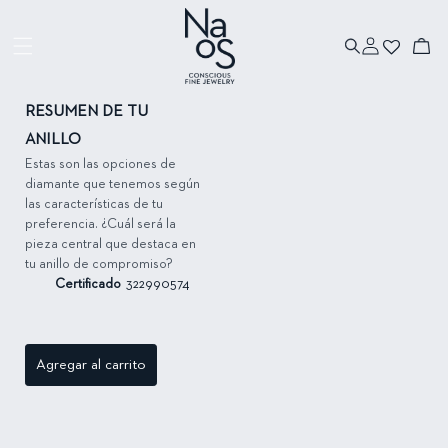
Ir directamente
al contenido
Iniciar
Ir directamente
Carrito
sesión
a la información
del producto
RESUMEN DE TU
ANILLO
Estas son las opciones de
diamante que tenemos según
las características de tu
preferencia. ¿Cuál será la
pieza central que destaca en
tu anillo de compromiso?
Certificado
322990574
Agregar al carrito