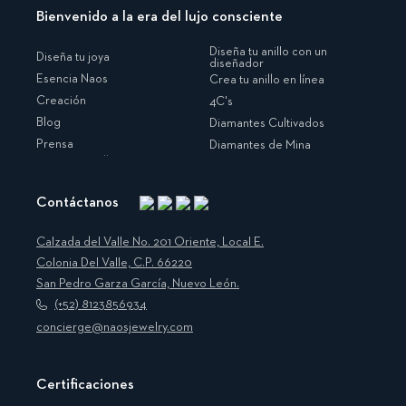
Bienvenido a la era del lujo consciente
Diseña tu anillo con un
Diseña tu joya
diseñador
Esencia Naos
Crea tu anillo en línea
Creación
4C's
Blog
Diamantes Cultivados
Prensa
Diamantes de Mina
Contáctanos
Instagram
Facebook
Translation
Pinterest
missing:
Calzada del Valle No. 201 Oriente, Local E.
es.general.social.links.linkedin
Colonia Del Valle, C.P. 66220
San Pedro Garza García, Nuevo León.
(+52) 8123856934
concierge@naosjewelry.com
Certificaciones