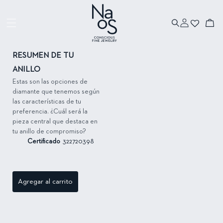
Ir directamente
al contenido
Iniciar
Ir directamente
Carrito
sesión
a la información
del producto
RESUMEN DE TU
ANILLO
Estas son las opciones de
diamante que tenemos según
las características de tu
preferencia. ¿Cuál será la
pieza central que destaca en
tu anillo de compromiso?
Certificado
322720398
Agregar al carrito