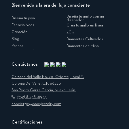
Bienvenido a la era del lujo consciente
Diseña tu anillo con un
Diseña tu joya
diseñador
Esencia Naos
Crea tu anillo en línea
Creación
4C's
Blog
Diamantes Cultivados
Prensa
Diamantes de Mina
Contáctanos
Instagram
Facebook
Translation
Pinterest
missing:
Calzada del Valle No. 201 Oriente, Local E.
es.general.social.links.linkedin
Colonia Del Valle, C.P. 66220
San Pedro Garza García, Nuevo León.
(+52) 8123856934
concierge@naosjewelry.com
Certificaciones