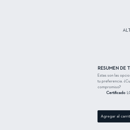
AL
RESUMEN DE T
Estas son las opci
tu preferencia. ¿Cu
compromiso?
Certificado
L
Agregar al carri