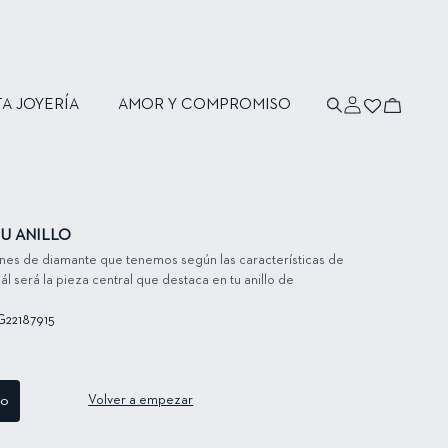
Iniciar
Carrito
TA JOYERÍA
AMOR Y COMPROMISO
sesión
U ANILLO
ones de diamante que tenemos según las características de
ál será la pieza central que destaca en tu anillo de
G22187915
to
Volver a empezar