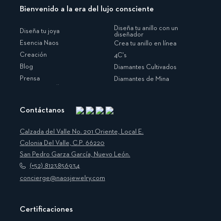
Bienvenido a la era del lujo consciente
Diseña tu anillo con un
Diseña tu joya
diseñador
Esencia Naos
Crea tu anillo en línea
Creación
4C's
Blog
Diamantes Cultivados
Prensa
Diamantes de Mina
Contáctanos
Instagram
Facebook
Translation
Pinterest
missing:
Calzada del Valle No. 201 Oriente, Local E.
es.general.social.links.linkedin
Colonia Del Valle, C.P. 66220
San Pedro Garza García, Nuevo León.
(+52) 8123856934
concierge@naosjewelry.com
Certificaciones