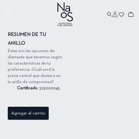
Ir directamente
al contenido
Iniciar
Ir directamente
Carrito
sesión
a la información
del producto
RESUMEN DE TU
ANILLO
Estas son las opciones de
diamante que tenemos según
las características de tu
preferencia. ¿Cuál será la
pieza central que destaca en
tu anillo de compromiso?
Certificado
323000245
Agregar al carrito