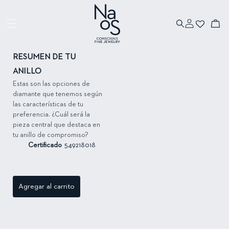
Ir directamente
al contenido
Iniciar
Ir directamente
Carrito
sesión
a la información
del producto
RESUMEN DE TU
ANILLO
Estas son las opciones de
diamante que tenemos según
las características de tu
preferencia. ¿Cuál será la
pieza central que destaca en
tu anillo de compromiso?
Certificado
549218018
Agregar al carrito