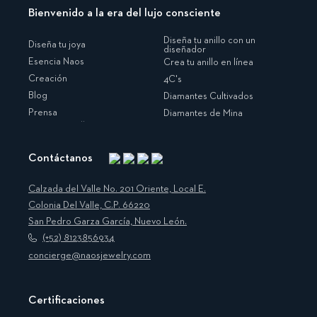
Bienvenido a la era del lujo consciente
Diseña tu anillo con un
Diseña tu joya
diseñador
Esencia Naos
Crea tu anillo en línea
Creación
4C's
Blog
Diamantes Cultivados
Prensa
Diamantes de Mina
Contáctanos
Instagram
Facebook
Translation
Pinterest
missing:
Calzada del Valle No. 201 Oriente, Local E.
es.general.social.links.linkedin
Colonia Del Valle, C.P. 66220
San Pedro Garza García, Nuevo León.
(+52) 8123856934
concierge@naosjewelry.com
Certificaciones