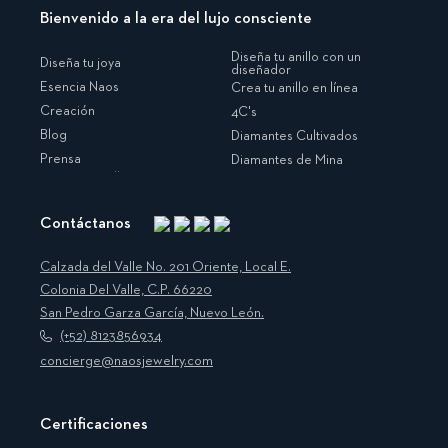
Bienvenido a la era del lujo consciente
Diseña tu anillo con un
Diseña tu joya
diseñador
Esencia Naos
Crea tu anillo en línea
Creación
4C's
Blog
Diamantes Cultivados
Prensa
Diamantes de Mina
Contáctanos
Instagram
Facebook
Translation
Pinterest
missing:
Calzada del Valle No. 201 Oriente, Local E.
es.general.social.links.linkedin
Colonia Del Valle, C.P. 66220
San Pedro Garza García, Nuevo León.
(+52) 8123856934
concierge@naosjewelry.com
Certificaciones