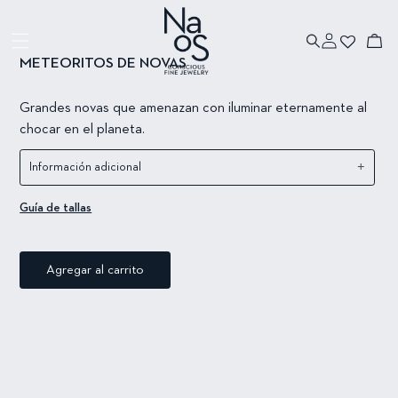
Ir directamente
Ir directamente
a la información
al contenido
Iniciar
del producto
Carrito
sesión
METEORITOS DE NOVAS
Grandes novas que amenazan con iluminar eternamente al
chocar en el planeta.
+
Información adicional
Guía de tallas
Agregar al carrito