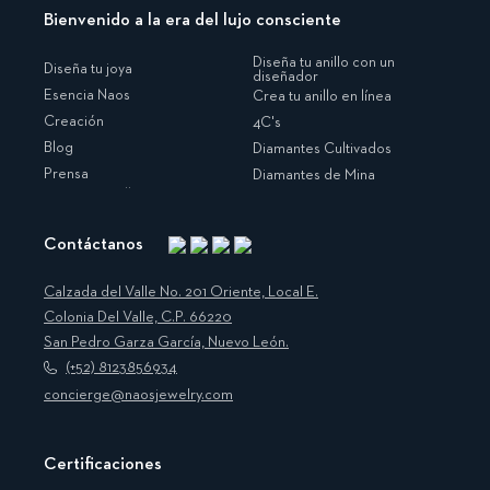
Bienvenido a la era del lujo consciente
Diseña tu anillo con un
Diseña tu joya
diseñador
Esencia Naos
Crea tu anillo en línea
Creación
4C's
Blog
Diamantes Cultivados
Prensa
Diamantes de Mina
Contáctanos
Instagram
Facebook
Translation
Pinterest
missing:
Calzada del Valle No. 201 Oriente, Local E.
es.general.social.links.linkedin
Colonia Del Valle, C.P. 66220
San Pedro Garza García, Nuevo León.
(+52) 8123856934
concierge@naosjewelry.com
Certificaciones