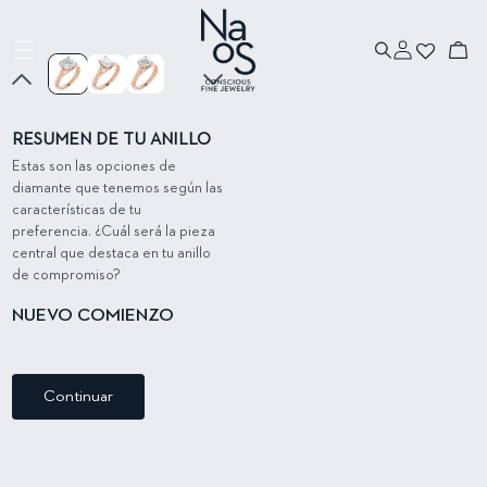
Ir directamente
Ir directamente
a la información
al contenido
Iniciar
del producto
Carrito
sesión
RESUMEN DE TU ANILLO
Estas son las opciones de
diamante que tenemos según las
características de tu
preferencia. ¿Cuál será la pieza
central que destaca en tu anillo
de compromiso?
NUEVO COMIENZO
Continuar