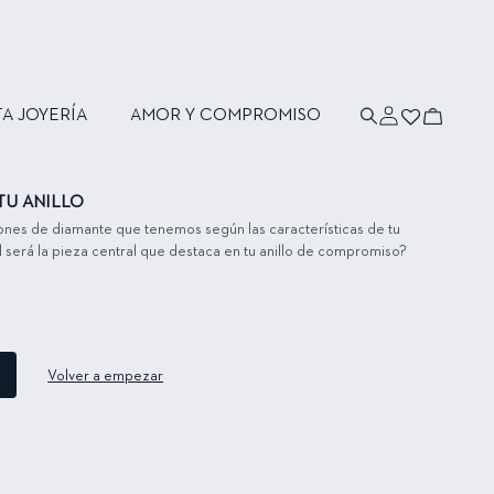
Iniciar
Carrito
TA JOYERÍA
AMOR Y COMPROMISO
sesión
TU ANILLO
iones de diamante que tenemos según las características de tu
l será la pieza central que destaca en tu anillo de compromiso?
Volver a empezar